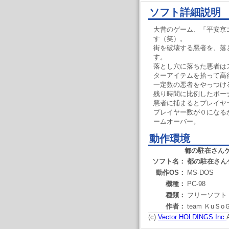
ソフト詳細説明
大昔のゲーム、「平安京
す（笑）。
街を破壊する悪者を、落
す。
落とし穴に落ちた悪者は
ターアイテムを拾って高
一定数の悪者をやっつけ
残り時間に比例したボー
悪者に捕まるとプレイヤ
プレイヤー数が０になる
ームオーバー。
動作環境
都の駐在さん
ソフト名：
都の駐在さん
動作OS：
MS-DOS
機種：
PC-98
種類：
フリーソフト
作者：
team ＫuＳo
(c)
Vector HOLDINGS Inc.