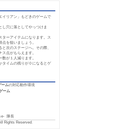
エイリアン」もどきのゲームで
とし穴に落としてやっつけま
スターアイテムになります。ス
得点を狙いましょう。
ると次のステージへ。その際、
ナス点がもらえます。
ー数が１人減ります。
かタイムの残りが０になるとゲ
ゲーム
の対応動作環境
ゲーム
Ｇe- 隊長
All Rights Reserved.