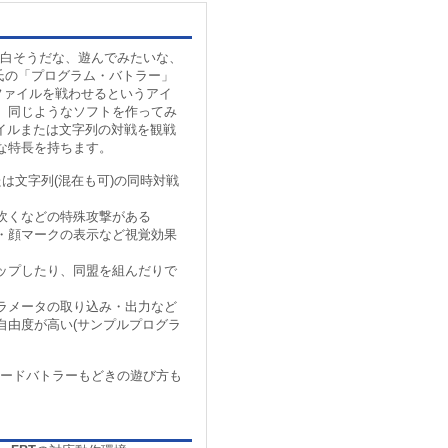
面白そうだな、遊んでみたいな、
氏の「プログラム・バトラー」
 のファイルを戦わせるというアイ
、同じようなソフトを作ってみ
ァイルまたは文字列の対戦を観戦
な特長を持ちます。
は文字列(混在も可)の同時対戦
吹くなどの特殊攻撃がある
・顔マークの表示など視覚効果
ップしたり、同盟を組んだりで
ラメータの取り込み・出力など
自由度が高い(サンプルプログラ
*ードバトラーもどきの遊び方も