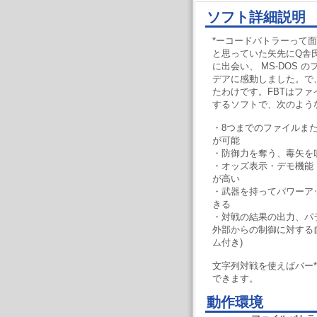
ソフト詳細説明
*ーコードバトラーって
と思っていた矢先にQ舎
に出会い、 MS-DOS
デアに感動しました。で
たわけです。FBTはフ
するソフトで、次のよう
・8つまでのファイルまた
が可能
・防御力を奪う、毒矢を
・オッズ表示・デモ機能
が高い
・武器を持ってパワーア
きる
・対戦の結果の出力、パ
外部からの制御に対する
ム付き)
文字列対戦を使えばバー
できます。
動作環境