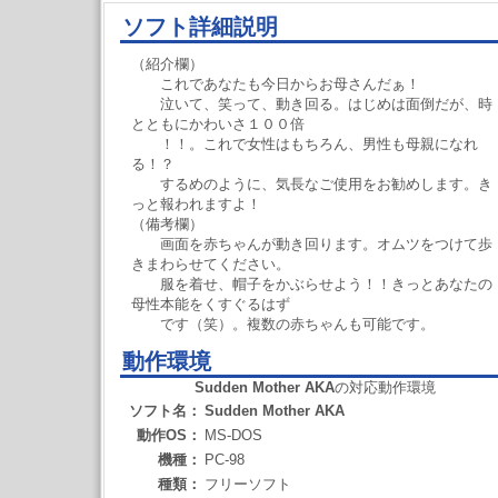
ソフト詳細説明
（紹介欄）
これであなたも今日からお母さんだぁ！
泣いて、笑って、動き回る。はじめは面倒だが、時
とともにかわいさ１００倍
！！。これで女性はもちろん、男性も母親になれ
る！？
するめのように、気長なご使用をお勧めします。き
っと報われますよ！
（備考欄）
画面を赤ちゃんが動き回ります。オムツをつけて歩
きまわらせてください。
服を着せ、帽子をかぶらせよう！！きっとあなたの
母性本能をくすぐるはず
です（笑）。複数の赤ちゃんも可能です。
動作環境
Sudden Mother AKA
の対応動作環境
ソフト名：
Sudden Mother AKA
動作OS：
MS-DOS
機種：
PC-98
種類：
フリーソフト