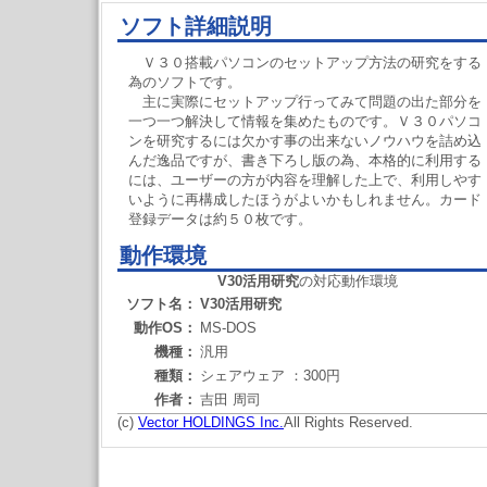
ソフト詳細説明
Ｖ３０搭載パソコンのセットアップ方法の研究をする
為のソフトです。
主に実際にセットアップ行ってみて問題の出た部分を
一つ一つ解決して情報を集めたものです。Ｖ３０パソコ
ンを研究するには欠かす事の出来ないノウハウを詰め込
んだ逸品ですが、書き下ろし版の為、本格的に利用する
には、ユーザーの方が内容を理解した上で、利用しやす
いように再構成したほうがよいかもしれません。カード
登録データは約５０枚です。
動作環境
V30活用研究
の対応動作環境
ソフト名：
V30活用研究
動作OS：
MS-DOS
機種：
汎用
種類：
シェアウェア ：300円
作者：
吉田 周司
(c)
Vector HOLDINGS Inc.
All Rights Reserved.