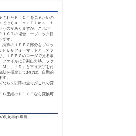
縮されたＰＩＣＴを見るための
ｓではＱｕｉｃｋＴｉｍｅ ｆ
いうのがありますが、これだ
ＰＩＣＴの場合、一ブロック目
うです。
、純粋のＪＰＥＧ部分をブロッ
ＪＰＥＧフォーマットとしてフ
り、ＪＰＥＧのローダで見る事
。ファイルに分割出力時、ファ
「Ｍ」、「Ｄ」と言う文字を付
連結を指定しておけば、自動的
ます。
ズなら２以降の全てがこれで変
ＥＧ圧縮のＰＩＣＴなら変換可
の対応動作環境