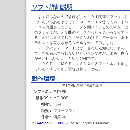
ソフト詳細説明
よく知らないのですけど、ＭＩＤＩ関連のファイルに
はいろいろあるそうです。ＭＩＭＰＩを使ってネットワ
ークで流通をしているデータを聞いているのですが、ど
のファイルがどんな曲のデータだったか分からなくて困
ることがしきりでした。そんなわけで、データ中にある
テキストを表示させるツールを作ってみました。
データのフォーマットとか、ぜんぜん知らないもの
で、整形表示すらしないひどいモンですが、まあ、内容
が分かればいいか、という代物です。
．ＲＣＰ ．ＭＣＰ ．ＳＮＧの各ファイルに対応し
ているはずですが、責任は持てません。
動作環境
MTYPE
の対応動作環境
ソフト名：
MTYPE
動作OS：
MS-DOS
機種：
汎用
種類：
フリーソフト
作者：
河原 裕一
(c)
Vector HOLDINGS Inc.
All Rights Reserved.