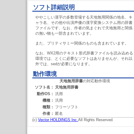
ソフト詳細説明
ややこしい漢字の多数登場する天地無用関係の地名、キ
ャラ名、その他や出演声優の漢字変換システム用の辞書
ファイルです、なお、作者の気まぐれで天地無用と関係
の無い物も一部含まれています。
また、プリティサミー関係のものも含まれています。
なお、WX2用のテキスト形式辞書ファイルを読み込める
環境では、とくに必要なソフトはありませんが、それ以
外では、sedが必要になります。
動作環境
天地無用辞書
の対応動作環境
ソフト名：
天地無用辞書
動作OS：
汎用
機種：
汎用
種類：
フリーソフト
作者：
匿名
(c)
Vector HOLDINGS Inc.
All Rights Reserved.