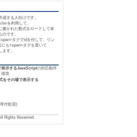
作成する人向けです。
MathJaxを利用して、
に書かれた数式をロードして表
ものです。
pan>タグでidを付して、リン
にも<span>タグを置いて
始します。
するJavaScript
の対応動作
環境
式をその場で表示する
寄付歓迎)
All Rights Reserved.