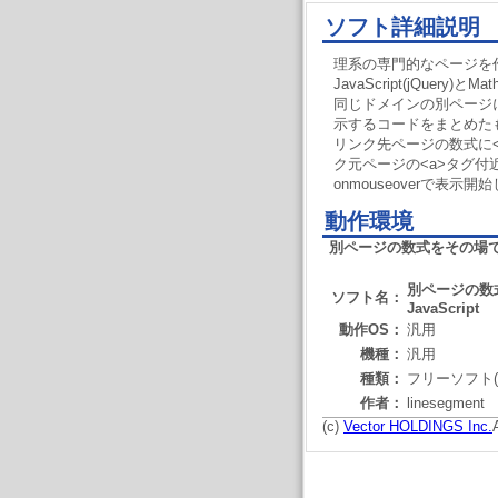
ソフト詳細説明
理系の専門的なページを
JavaScript(jQuery)と
同じドメインの別ページ
示するコードをまとめた
リンク先ページの数式に<s
ク元ページの<a>タグ付近
onmouseoverで表示開
動作環境
別ページの数式をその場で表示
別ページの数
ソフト名：
JavaScript
動作OS：
汎用
機種：
汎用
種類：
フリーソフト(
作者：
linesegment
(c)
Vector HOLDINGS Inc.