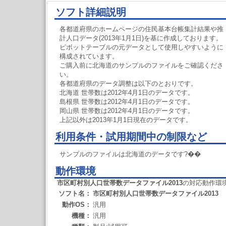
ソフト詳細説明
各都道府県のホームページの住民基本台帳集計結果や推
計人口データ(2013年1月1日)を基に作成しております。
ピボットテーブルの元データとして使用しやすいように
構成されています。
ご購入前に北海道のサンプルのファイルをご確認くださ
い。
各都道府県のデータ調整は以下のとおりです。
北海道 世帯数は2012年4月1日のデータです。
島根県 世帯数は2012年4月1日のデータです。
岡山県 世帯数は2012年4月1日のデータです。
上記以外は2013年1月1日現在のデータです。
利用条件・試用期間中の制限など
サンプルのファイルは北海道のデータです?��
動作環境
市区町村別人口世帯数データファイル2013
の対応動作環
ソフト名：
市区町村別人口世帯数データファイル2013
動作OS：
汎用
機種：
汎用