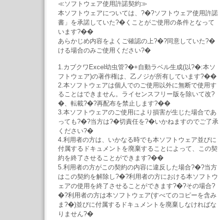
≪ソフトウェア使用許諾契約≫
本ソフトウェアについては、?�?ソフトウェア使用許諾
書」を承諾していた?�くことがご使用の条件となって
います?��
あらかじめ内容をよくご確認の上?�?同意していた?�
ける場合のみご使用ください?�
1.カブクワExcel幼虫管?�+自動ラベル生成(以?�:本ソ
フトウェア)の著作権は、乙ノジが所有しています?��
2.本ソフトウェアは個人でのご使用以外に無断で使用す
ることはできません。ライセンスフリー版を除いて改?
�、転載?�?再配布を禁止します?��
3.本ソフトウェアのご使用により損害が生じた場合であ
っても?�?当方は?�切責任を?�いかねますのでご了承
ください?�
4.利用者の方は、いかなる時でも本ソフトウェア並びに
付属するドキュメントを廃棄することによって、この契
約を終了させることができます?��
5.利用者の方がこの契約の内容に違反した場合?�?当方
はこの契約を解除し?�?利用者の方における本ソフトウ
ェアの使用を終了させることができます?�?その場合?
�?利用者の方は本ソフトウェア(すべてのコピーを含み
ま?�)並びに付属するドキュメントを廃棄しなければな
りません?�