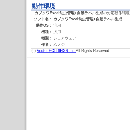
動作環境
カブクワExcel幼虫管理+自動ラベル生成
の対応動作環境
ソフト名：
カブクワExcel幼虫管理+自動ラベル生成
動作OS：
汎用
機種：
汎用
種類：
シェアウェア
作者：
乙ノジ
(c)
Vector HOLDINGS Inc.
All Rights Reserved.