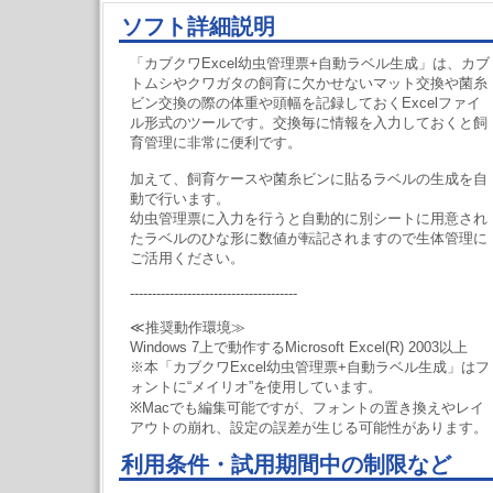
ソフト詳細説明
「カブクワExcel幼虫管理票+自動ラベル生成」は、カブ
トムシやクワガタの飼育に欠かせないマット交換や菌糸
ビン交換の際の体重や頭幅を記録しておくExcelファイ
ル形式のツールです。交換毎に情報を入力しておくと飼
育管理に非常に便利です。
加えて、飼育ケースや菌糸ビンに貼るラベルの生成を自
動で行います。
幼虫管理票に入力を行うと自動的に別シートに用意され
たラベルのひな形に数値が転記されますので生体管理に
ご活用ください。
--------------------------------------
≪推奨動作環境≫
Windows 7上で動作するMicrosoft Excel(R) 2003以上
※本「カブクワExcel幼虫管理票+自動ラベル生成」はフ
ォントに“メイリオ”を使用しています。
※Macでも編集可能ですが、フォントの置き換えやレイ
アウトの崩れ、設定の誤差が生じる可能性があります。
利用条件・試用期間中の制限など