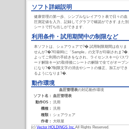
ソフト詳細説明
健康管理の第一歩、シンプルなレイアウト表で日々の血
圧測定値を入力、記録してグラフで確認ができす.また別
シートで打ち出しができます.
利用条件・試用期間中の制限など
本ソフトは、シェアウェアで?�.試用制限期間は在りま
せんが?�?印刷時に「Sample」の文字が印刷されま?�.
よってご利用の手続きをなされ、ライセンスキー(パスワ
ード解除キー)の取得後にシートの解除で全てがオープン
になり?�?制限文字の消去やシートの修正、加工ができ
るようになりま?�.
動作環境
血圧管理表
の対応動作環境
ソフト名：
血圧管理表
動作OS：
汎用
機種：
汎用
種類：
シェアウェア
作者：
大咲屋
(c)
Vector HOLDINGS Inc.
All Rights Reserved.