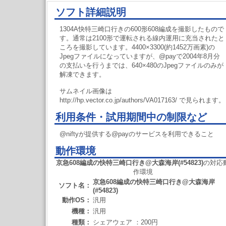
ソフト詳細説明
1304A快特三崎口行きの600形608編成を撮影したもので
す。通常は2100形で運転される線内運用に充当されたと
ころを撮影しています。4400×3300(約1452万画素)の
Jpegファイルになっていますが、@payで2004年8月分
の支払いを行うまでは、640×480のJpegファイルのみが
解凍できます。
サムネイル画像は
http://hp.vector.co.jp/authors/VA017163/ で見られます。
利用条件・試用期間中の制限など
@niftyが提供する@payのサービスを利用できること
動作環境
京急608編成の快特三崎口行き@大森海岸(#54823)
の対応
作環境
京急608編成の快特三崎口行き@大森海岸
ソフト名：
(#54823)
動作OS：
汎用
機種：
汎用
種類：
シェアウェア ：200円