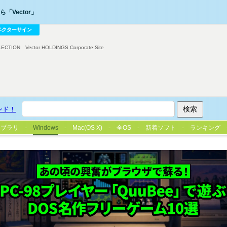
「Vector」
ベクターサイン
LECTION
Vector HOLDINGS Corporate Site
ンド！
イブラリ
Windows
Mac(OS X)
全OS
新着ソフト
ランキング