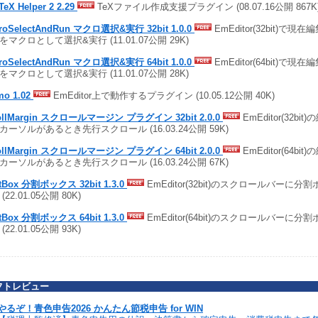
TeX Helper 2 2.29
TeXファイル作成支援プラグイン (08.07.16公開 867
roSelectAndRun マクロ選択&実行 32bit 1.0.0
EmEditor(32bit)で
をマクロとして選択&実行 (11.01.07公開 29K)
roSelectAndRun マクロ選択&実行 64bit 1.0.0
EmEditor(64bit)で
をマクロとして選択&実行 (11.01.07公開 28K)
o 1.02
EmEditor上で動作するプラグイン (10.05.12公開 40K)
ollMargin スクロールマージン プラグイン 32bit 2.0.0
EmEditor(32b
カーソルがあるとき先行スクロール (16.03.24公開 59K)
ollMargin スクロールマージン プラグイン 64bit 2.0.0
EmEditor(64b
カーソルがあるとき先行スクロール (16.03.24公開 67K)
itBox 分割ボックス 32bit 1.3.0
EmEditor(32bit)のスクロールバーに
(22.01.05公開 80K)
itBox 分割ボックス 64bit 1.3.0
EmEditor(64bit)のスクロールバーに
(22.01.05公開 93K)
フトレビュー
やるぞ！青色申告2026 かんたん節税申告 for WIN