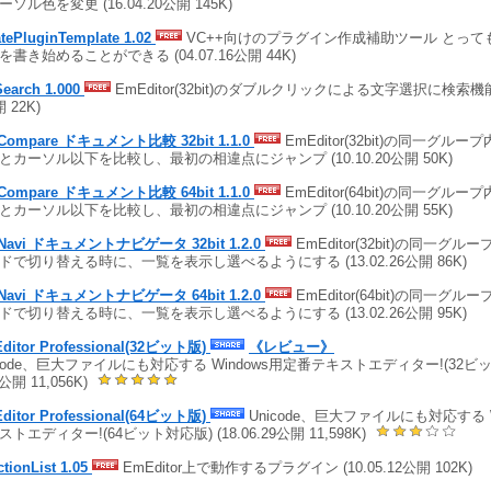
ソル色を変更 (16.04.20公開 145K)
atePluginTemplate 1.02
VC++向けのプラグイン作成補助ツール とって
を書き始めることができる (04.07.16公開 44K)
Search 1.000
EmEditor(32bit)のダブルクリックによる文字選択に検索機能を
 22K)
Compare ドキュメント比較 32bit 1.1.0
EmEditor(32bit)の同一グ
とカーソル以下を比較し、最初の相違点にジャンプ (10.10.20公開 50K)
Compare ドキュメント比較 64bit 1.1.0
EmEditor(64bit)の同一グ
とカーソル以下を比較し、最初の相違点にジャンプ (10.10.20公開 55K)
Navi ドキュメントナビゲータ 32bit 1.2.0
EmEditor(32bit)の同一グ
ドで切り替える時に、一覧を表示し選べるようにする (13.02.26公開 86K)
Navi ドキュメントナビゲータ 64bit 1.2.0
EmEditor(64bit)の同一グ
ドで切り替える時に、一覧を表示し選べるようにする (13.02.26公開 95K)
ditor Professional(32ビット版)
《レビュー》
icode、巨大ファイルにも対応する Windows用定番テキストエディター!(32ビット
9公開 11,056K)
ditor Professional(64ビット版)
Unicode、巨大ファイルにも対応する W
トエディター!(64ビット対応版) (18.06.29公開 11,598K)
tionList 1.05
EmEditor上で動作するプラグイン (10.05.12公開 102K)