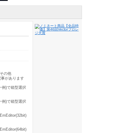
その他
記事があります
キー(一例)で箱型選択
キー(一例)で箱型選択
itor(32bit)
itor(64bit)