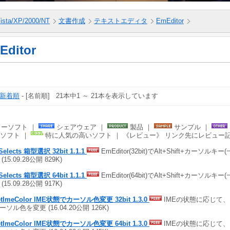
ista/XP/2000/NT
文書作成
テキストエディタ
EmEditor
Editor
新着順
- [名前順] 21本中1 ～ 21本を表示しています
ーソフト ｜
シェアウェア ｜
製品 ｜
サンプル ｜
ソフト ｜
特に人気の高いソフト ｜ 《レビュー》 リンク先にレビュー
Selects 箱型選択 32bit 1.1.1
EmEditor(32bit)でAlt+Shift+カーソル
(15.09.28公開 829K)
Selects 箱型選択 64bit 1.1.1
EmEditor(64bit)でAlt+Shift+カーソル
(15.09.28公開 917K)
etImeColor IME状態でカーソル色変更 32bit 1.3.0
IMEの状態に応じて、EmEd
ソル色を変更 (16.04.20公開 126K)
etImeColor IME状態でカーソル色変更 64bit 1.3.0
IMEの状態に応じて、EmEd