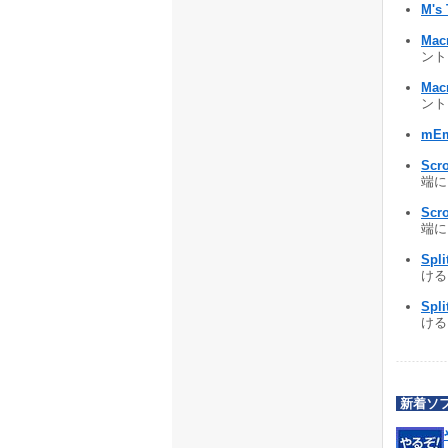
M's 
Mac
ント
Mac
ント
mEm
Scr
端に
Scr
端に
Spl
ける 
Spl
ける 
新着ソ