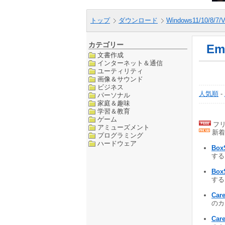
トップ
ダウンロード
Windows11/10/8/7/V
カテゴリー
Em
文書作成
インターネット＆通信
ユーティリティ
画像＆サウンド
ビジネス
人気順
-
パーソナル
家庭＆趣味
学習＆教育
ゲーム
フリ
アミューズメント
新着
プログラミング
ハードウェア
Box
する 
Box
する 
Car
のカー
Car