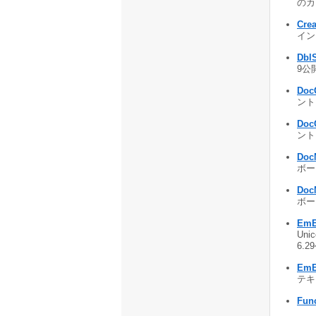
のカー
Cre
イン
Dbl
9公開
Doc
ント
Doc
ント
Doc
ボー
Doc
ボー
EmE
Un
6.2
EmE
テキス
Func