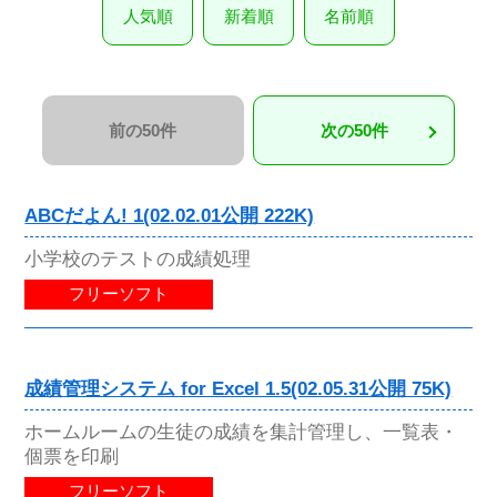
人気順
新着順
名前順
前の50件
次の50件
ABCだよん! 1(02.02.01公開 222K)
小学校のテストの成績処理
フリーソフト
成績管理システム for Excel 1.5(02.05.31公開 75K)
ホームルームの生徒の成績を集計管理し、一覧表・
個票を印刷
フリーソフト