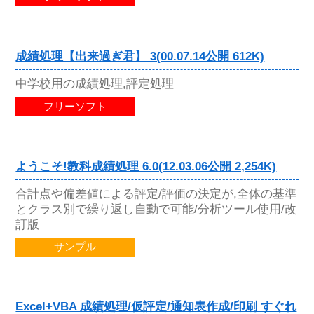
成績処理【出来過ぎ君】 3(00.07.14公開 612K)
中学校用の成績処理,評定処理
フリーソフト
ようこそ!教科成績処理 6.0(12.03.06公開 2,254K)
合計点や偏差値による評定/評価の決定が,全体の基準
とクラス別で繰り返し自動で可能/分析ツール使用/改
訂版
サンプル
Excel+VBA 成績処理/仮評定/通知表作成/印刷 すぐれ