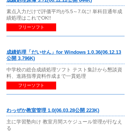
成績処理原簿 3.72(06.12.22公開 644K)
素点入力だけで評価平均が5.5～7.0に! 単科目通年成
績処理はこれでOK!!
フリーソフト
成績処理「だいせん」for Windows 1.0.36(06.12.13
公開 3,796K)
中学校の総合成績処理ソフト テスト集計から懇談資
料、進路指導資料作成まで一貫処理
フリーソフト
わっぜか教室管理 1.0(06.03.28公開 223K)
主に学習塾向け 教室月間スケジュール管理が行なえ
る