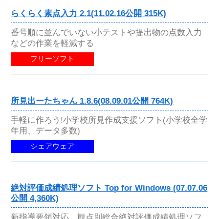
らくらく素点入力 2.1(11.02.16公開 315K)
番号順に並んでいない小テストや提出物の点数入力
などの作業を軽減する
フリーソフト
所見出ーたちゃん 1.8.6(08.09.01公開 764K)
手軽に作ろう!小学校所見作成支援ソフト(小学校全学
年用、データ多数)
シェアウェア
絶対評価成績処理ソフト Top for Windows (07.07.06
公開 4,360K)
新指導要領対応、観点別総合絶対評価成績処理ソフ