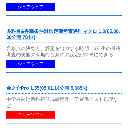
シェアウェア
多科目&各種条件対応定期考査処理マクロ 1.0(05.08.
30公開 784K)
合格点の決め方、評定を出力する時期、3年生の最終
考査の実施の有無など条件の設定が簡単にできる
シェアウェア
金之介Pro 1.55(05.01.14公開 5,685K)
中学校向け教科担任成績処理・学習係テスト処理な
ど
フリーソフト