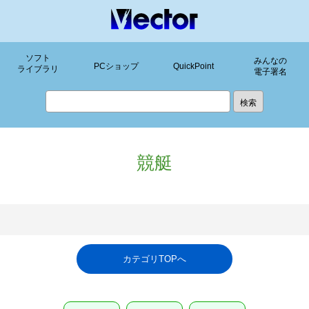
ソフト
みんなの
PCショップ
QuickPoint
ライブラリ
電子署名
競艇
カテゴリTOPへ