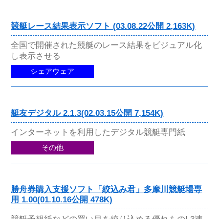
競艇レース結果表示ソフト (03.08.22公開 2,163K)
全国で開催された競艇のレース結果をビジュアル化
し表示させる
シェアウェア
艇友デジタル 2.1.3(02.03.15公開 7,154K)
インターネットを利用したデジタル競艇専門紙
その他
勝舟券購入支援ソフト「絞込み君」多摩川競艇場専
用 1.00(01.10.16公開 478K)
競艇予想紙などの買い目を絞り込める優れもの! 3連