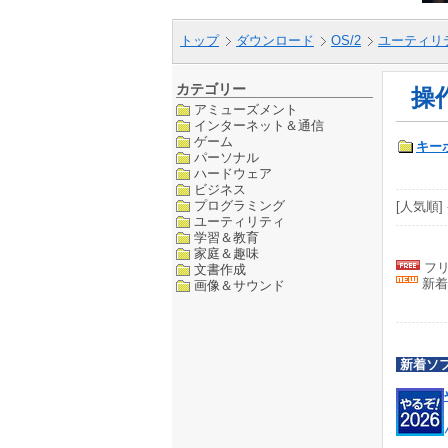
トップ
ダウンロード
OS/2
ユーティリ
カテゴリー
操
アミューズメント
インターネット＆通信
ゲーム
キー
パーソナル
ハードウェア
ビジネス
プログラミング
[人気順] 
ユーティリティ
学習＆教育
家庭＆趣味
フリ
文書作成
新着
画像＆サウンド
新着ソ