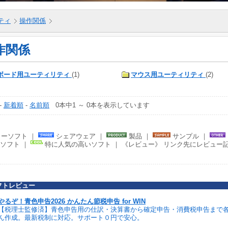
ティ
操作関係
作関係
ボード用ユーティリティ
(1)
マウス用ユーティリティ
(2)
-
新着順
-
名前順
0本中1 ～ 0本を表示しています
ーソフト ｜
シェアウェア ｜
製品 ｜
サンプル ｜
ソフト ｜
特に人気の高いソフト ｜ 《レビュー》 リンク先にレビュー
フトレビュー
やるぞ！青色申告2026 かんたん節税申告 for WIN
【税理士監修済】青色申告用の仕訳・決算書から確定申告・消費税申告まで
ん作成。最新税制に対応。サポート０円で安心。