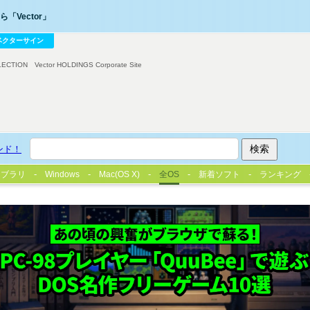
「Vector」
ベクターサイン
LECTION
Vector HOLDINGS Corporate Site
ンド！
イブラリ
Windows
Mac(OS X)
全OS
新着ソフト
ランキング