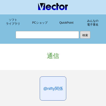
ソフト
みんなの
PCショップ
QuickPoint
ライブラリ
電子署名
通信
@nifty関係