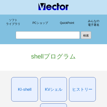
ソフト
みんなの
PCショップ
QuickPoint
ライブラリ
電子署名
shellプログラム
KI-shell
KVシェル
ヒストリー