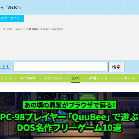
「Vector」
ベクターサイン
LECTION
Vector HOLDINGS Corporate Site
ンド！
イブラリ
Windows
Mac(OS X)
全OS
新着ソフト
ランキング