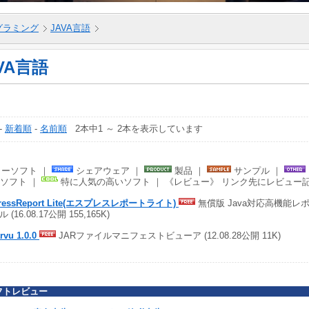
グラミング
JAVA言語
VA言語
-
新着順
-
名前順
2本中1 ～ 2本を表示しています
ーソフト ｜
シェアウェア ｜
製品 ｜
サンプル ｜
ソフト ｜
特に人気の高いソフト ｜ 《レビュー》 リンク先にレビュー
ressReport Lite(エスプレスレポートライト)
無償版 Java対応高機能レ
 (16.08.17公開 155,165K)
rvu 1.0.0
JARファイルマニフェストビューア (12.08.28公開 11K)
フトレビュー