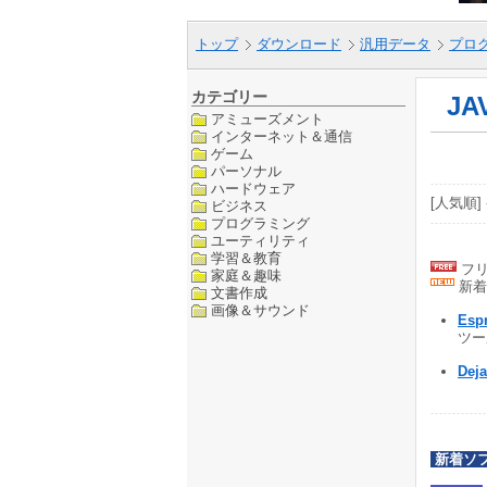
トップ
ダウンロード
汎用データ
プロ
カテゴリー
JA
アミューズメント
インターネット＆通信
ゲーム
パーソナル
ハードウェア
[人気順] 
ビジネス
プログラミング
ユーティリティ
学習＆教育
フリ
家庭＆趣味
新着
文書作成
画像＆サウンド
Esp
ツール
Deja
新着ソ