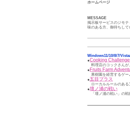
ホームページ
MESSAGE
掲示板サービスのジモテ
味のある方、御待ちして
Windows11/10/8/7/Vis
Cooking Challenge
●
料理店のコックさんが
Fruits Farm Advent
●
果樹園を経営するゲーム
五目プラス
●
ローカルルールのある五
壇ノ浦の戦い
●
「壇ノ浦の戦い」の戦術