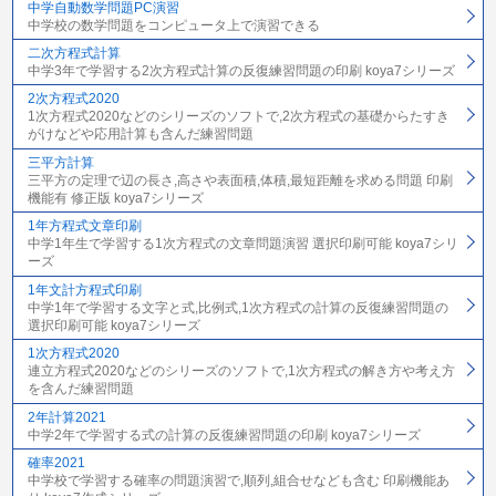
中学自動数学問題PC演習
中学校の数学問題をコンピュータ上で演習できる
二次方程式計算
中学3年で学習する2次方程式計算の反復練習問題の印刷 koya7シリーズ
2次方程式2020
1次方程式2020などのシリーズのソフトで,2次方程式の基礎からたすき
がけなどや応用計算も含んだ練習問題
三平方計算
三平方の定理で辺の長さ,高さや表面積,体積,最短距離を求める問題 印刷
機能有 修正版 koya7シリーズ
1年方程式文章印刷
中学1年生で学習する1次方程式の文章問題演習 選択印刷可能 koya7シリ
ーズ
1年文計方程式印刷
中学1年で学習する文字と式,比例式,1次方程式の計算の反復練習問題の
選択印刷可能 koya7シリーズ
1次方程式2020
連立方程式2020などのシリーズのソフトで,1次方程式の解き方や考え方
を含んだ練習問題
2年計算2021
中学2年で学習する式の計算の反復練習問題の印刷 koya7シリーズ
確率2021
中学校で学習する確率の問題演習で,順列,組合せなども含む 印刷機能あ