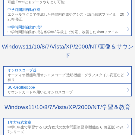
可能 Excelともデータやりとり可能
中学時間割自動作成
エクセルマクロで作成した時間割作成やアシストxlsm形式ファイル 20
23年修正
中学時間割自動作成2
中学時間割自動作成を各学年8学級まで対応、改善したxlsmファイル
Windows11/10/8/7/Vista/XP/2000/NT/画像＆サウン
ド
オシロスコープ遊
オーディオ機能利用オシロスコープ 透明機能・グラフスタイル変更など
有り
SC-Oscilloscope
サウンドカードを用いたオシロスコープ
Windows11/10/8/7/Vista/XP/2000/NT/学習＆教育
1年方程式文章
中学1年生で学習する1次方程式の文章問題演習 刷機能あり 修正版 koya
7シリーズ