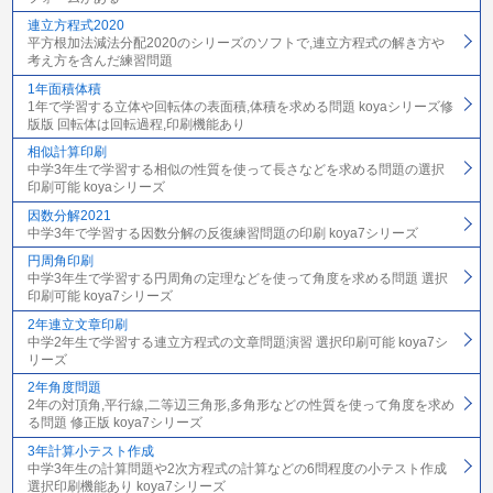
連立方程式2020
平方根加法減法分配2020のシリーズのソフトで,連立方程式の解き方や
考え方を含んだ練習問題
1年面積体積
1年で学習する立体や回転体の表面積,体積を求める問題 koyaシリーズ修
版版 回転体は回転過程,印刷機能あり
相似計算印刷
中学3年生で学習する相似の性質を使って長さなどを求める問題の選択
印刷可能 koyaシリーズ
因数分解2021
中学3年で学習する因数分解の反復練習問題の印刷 koya7シリーズ
円周角印刷
中学3年生で学習する円周角の定理などを使って角度を求める問題 選択
印刷可能 koya7シリーズ
2年連立文章印刷
中学2年生で学習する連立方程式の文章問題演習 選択印刷可能 koya7シ
リーズ
2年角度問題
2年の対頂角,平行線,二等辺三角形,多角形などの性質を使って角度を求め
る問題 修正版 koya7シリーズ
3年計算小テスト作成
中学3年生の計算問題や2次方程式の計算などの6問程度の小テスト作成
選択印刷機能あり koya7シリーズ