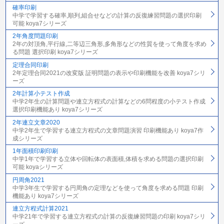
確率印刷
中学で学習する確率,順列,組合せなどの計算の反復練習問題の選択印刷
可能 koya7シリーズ
2年角度問題印刷
2年の対頂角,平行線,二等辺三角形,多角形などの性質を使って角度を求め
る問題 選択印刷 koya7シリーズ
定理合同印刷
2年定理合同2021の改変版 証明問題の表示や印刷機能を改善 koya7シリ
ーズ
2年計算小テスト作成
中学2年生の計算問題や連立方程式の計算などの6問程度の小テスト作成
選択印刷機能あり koya7シリーズ
2年連立文章2020
中学2年生で学習する連立方程式の文章問題演習 印刷機能あり koya7作
成シリーズ
1年面積印刷印刷
中学1年で学習する立体や回転体の表面積,体積を求める問題の選択印刷
可能 koyaシリーズ
円周角2021
中学3年生で学習する円周角の定理などを使って角度を求める問題 印刷
機能あり koya7シリーズ
連立方程式計算2021
中学21年で学習する連立方程式の計算の反復練習問題の印刷 koya7シリ