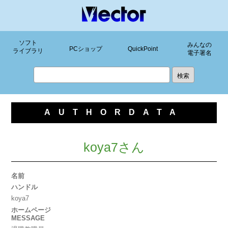
ソフト
みんなの
PCショップ
QuickPoint
ライブラリ
電子署名
AUTHORDATA
koya7さん
名前
ハンドル
koya7
ホームページ
MESSAGE