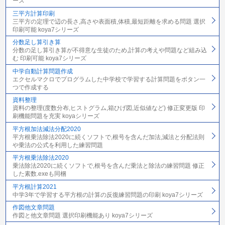
ーズ
三平方計算印刷
三平方の定理で辺の長さ,高さや表面積,体積,最短距離を求める問題 選択
印刷可能 koya7シリーズ
分数足し算引き算
分数の足し算引き算が不得意な生徒のため,計算の考えや問題など組み込
む 印刷可能 koya7シリーズ
中学自動計算問題作成
エクセルマクロでプログラムした中学校で学習する計算問題をボタン一
つで作成する
資料整理
資料の整理(度数分布,ヒストグラム,箱ひげ図,近似値など) 修正変更版 印
刷機能問題を充実 koyaシリーズ
平方根加法減法分配2020
平方根乗法除法2020に続くソフトで,根号を含んだ加法,減法と分配法則
や乗法の公式を利用した練習問題
平方根乗法除法2020
乗法除法2020に続くソフトで,根号を含んだ乗法と除法の練習問題 修正
した素数.exeも同梱
平方根計算2021
中学3年で学習する平方根の計算の反復練習問題の印刷 koya7シリーズ
作図他文章問題
作図と他文章問題 選択印刷機能あり koya7シリーズ