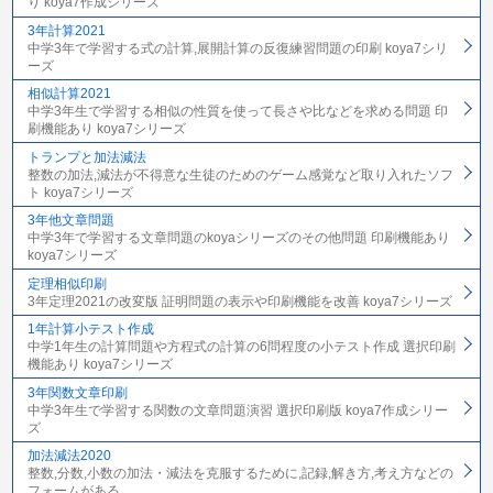
り koya7作成シリーズ
3年計算2021
中学3年で学習する式の計算,展開計算の反復練習問題の印刷 koya7シリ
ーズ
相似計算2021
中学3年生で学習する相似の性質を使って長さや比などを求める問題 印
刷機能あり koya7シリーズ
トランプと加法減法
整数の加法,減法が不得意な生徒のためのゲーム感覚など取り入れたソフ
ト koya7シリーズ
3年他文章問題
中学3年で学習する文章問題のkoyaシリーズのその他問題 印刷機能あり
koya7シリーズ
定理相似印刷
3年定理2021の改変版 証明問題の表示や印刷機能を改善 koya7シリーズ
1年計算小テスト作成
中学1年生の計算問題や方程式の計算の6問程度の小テスト作成 選択印刷
機能あり koya7シリーズ
3年関数文章印刷
中学3年生で学習する関数の文章問題演習 選択印刷版 koya7作成シリー
ズ
加法減法2020
整数,分数,小数の加法・減法を克服するために,記録,解き方,考え方などの
フォームがある