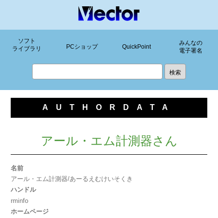
ソフト
みんなの
PCショップ
QuickPoint
ライブラリ
電子署名
AUTHORDATA
アール・エム計測器さん
名前
アール・エム計測器/あーるえむけいそくき
ハンドル
rminfo
ホームページ