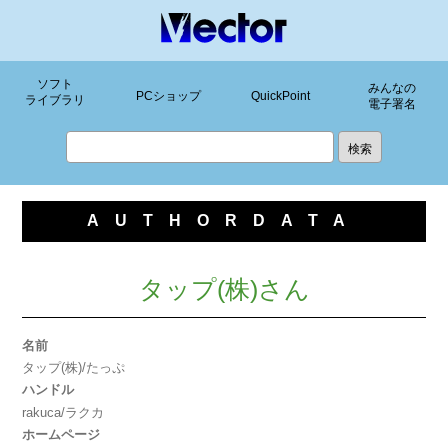
ソフト
みんなの
PCショップ
QuickPoint
ライブラリ
電子署名
AUTHORDATA
タップ(株)さん
名前
タップ(株)/たっぷ
ハンドル
rakuca/ラクカ
ホームページ