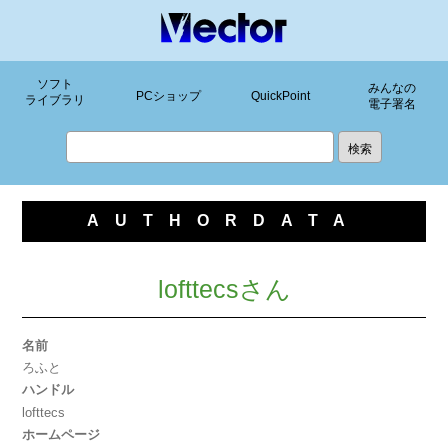
ソフト
みんなの
PCショップ
QuickPoint
ライブラリ
電子署名
AUTHORDATA
lofttecsさん
名前
ろふと
ハンドル
lofttecs
ホームページ