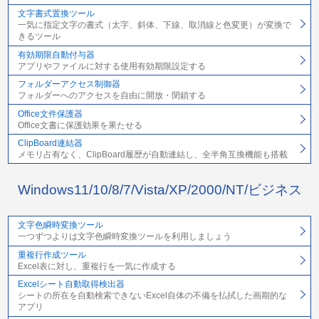
文字書式置換ツール
一気に指定文字の書式（太字、斜体、下線、取消線と色変更）が変換で
きるツール
有効期限自動付与器
アプリやファイルに対する使用有効期限設定する
フォルダーアクセス制御器
フォルダーへのアクセスを自由に開放・閉鎖する
Office文件保護器
Office文書に保護効果を果たせる
ClipBoard連結器
メモリ占有なく、ClipBoard履歴が自動連結し、全半角互換機能も搭載
Windows11/10/8/7/Vista/XP/2000/NT/ビジネス
文字色瞬時変換ツール
一つずつよりは文字色瞬時変換ツールを利用しましょう
重複行作成ツール
Excel表に対し、重複行を一気に作成する
Excelシート自動取得検出器
シートの所在を自動検索できないExcel自体の不備を払拭した画期的な
アプリ