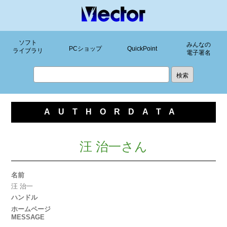
ソフト
みんなの
PCショップ
QuickPoint
ライブラリ
電子署名
AUTHORDATA
汪 治一さん
名前
汪 治一
ハンドル
ホームページ
MESSAGE