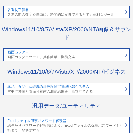
各進制互算器
各進の間の数字を自由に、瞬間的に変換できるとても便利なツール
Windows11/10/8/7/Vista/XP/2000/NT/画像＆サウン
ド
画面カッター
画面カッターツール、操作簡単、機能充実
Windows11/10/8/7/Vista/XP/2000/NT/ビジネス
薬品、食品生産現場の清浄度測定管理記録システム
空中浮遊菌と表面付着菌の測定結果を一括管理できる
汎用データ/ユーティリティ
Excelファイル保護パスワード解読器
総当たりパスワード解析法により、Excelファイルの保護パスワードを4
桁まで一発解読する