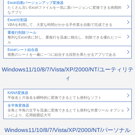
Excel自動バージョンアップ変換器
たくさん古いExcelファイルを一気に新バージョンに変換できる画期的
なアプリ
Excel分割器
VBAを利用して、大変な時間がかかる手作業を自動で完成できる
重複行削除ツール
整列なExcel表に対し、重複行を迅速に検出し、削除できる優れたツー
ル
Excelシート結合器
複数のシートを一遍に一つに結合する役割を果たせるアプリである
Windows11/10/8/7/Vista/XP/2000/NT/ユーティリテ
ィ
KANA変換器
平仮名と片仮名を瞬時的に変換できるとても便利なソフト
全半角変換器
全角と半角の文字を迅速に変換できるとても便利な作業ツール オプショ
ンにより、応用範囲拡大可
Windows11/10/8/7/Vista/XP/2000/NT/パーソナル