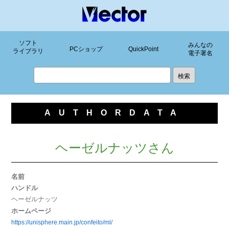
ソフト
みんなの
PCショップ
QuickPoint
ライブラリ
電子署名
AUTHORDATA
ヘーゼルナッツさん
名前
ハンドル
ヘーゼルナッツ
ホームページ
https://unisphere.main.jp/confeito/ml/