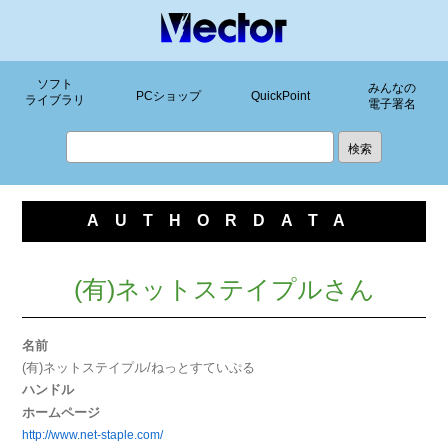
ソフト
みんなの
PCショップ
QuickPoint
ライブラリ
電子署名
AUTHORDATA
(有)ネットステイプルさん
名前
(有)ネットステイプル/ねっとすていぷる
ハンドル
ホームページ
http://www.net-staple.com/