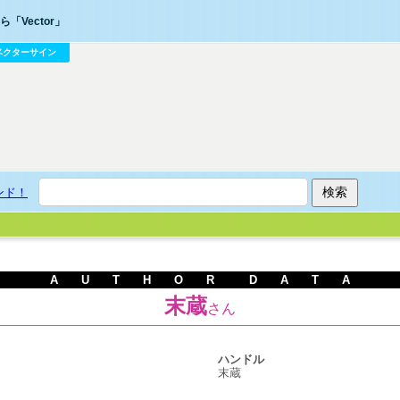
「Vector」
ベクターサイン
ンド！
A U T H O R D A T A
末蔵
さん
ハンドル
末蔵