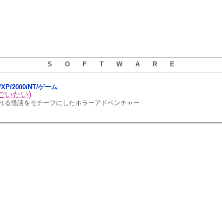
S O F T W A R E
ta/XP/2000/NT/ゲーム
ごいたい)
語られる怪談をモチーフにしたホラーアドベンチャー