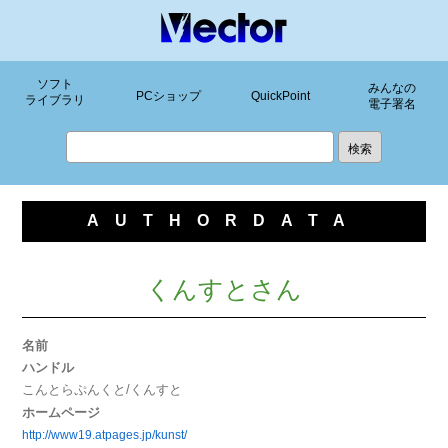
ソフト
みんなの
PCショップ
QuickPoint
ライブラリ
電子署名
AUTHORDATA
くんすとさん
名前
ハンドル
こんとらぷんくと/くんすと
ホームページ
http://www19.atpages.jp/kunst/