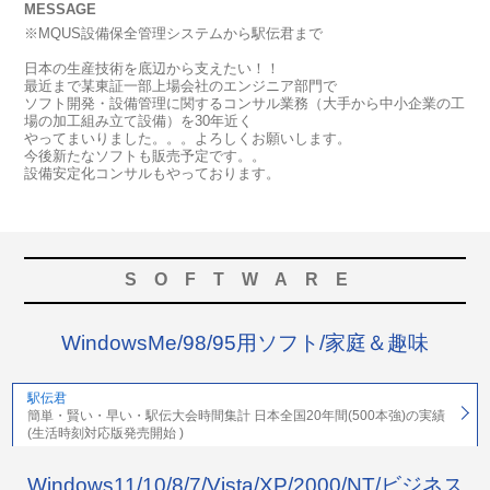
MESSAGE
※MQUS設備保全管理システムから駅伝君まで
日本の生産技術を底辺から支えたい！！
最近まで某東証一部上場会社のエンジニア部門で
ソフト開発・設備管理に関するコンサル業務（大手から中小企業の工
場の加工組み立て設備）を30年近く
やってまいりました。。。よろしくお願いします。
今後新たなソフトも販売予定です。。
設備安定化コンサルもやっております。
SOFTWARE
WindowsMe/98/95用ソフト/家庭＆趣味
駅伝君
簡単・賢い・早い・駅伝大会時間集計 日本全国20年間(500本強)の実績
(生活時刻対応版発売開始 )
Windows11/10/8/7/Vista/XP/2000/NT/ビジネス