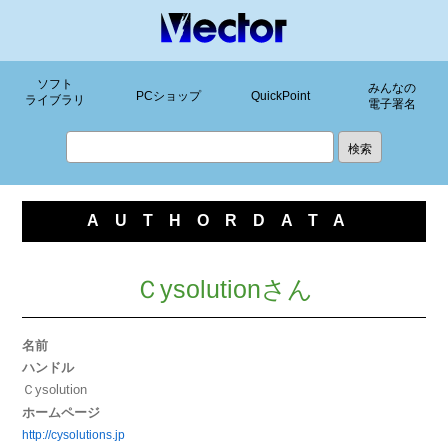
ソフト
みんなの
PCショップ
QuickPoint
ライブラリ
電子署名
AUTHORDATA
Ｃysolutionさん
名前
ハンドル
Ｃysolution
ホームページ
http://cysolutions.jp