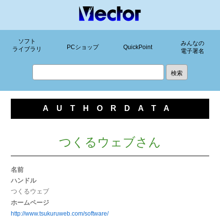
ソフト
みんなの
PCショップ
QuickPoint
ライブラリ
電子署名
AUTHORDATA
つくるウェブさん
名前
ハンドル
つくるウェブ
ホームページ
http://www.tsukuruweb.com/software/