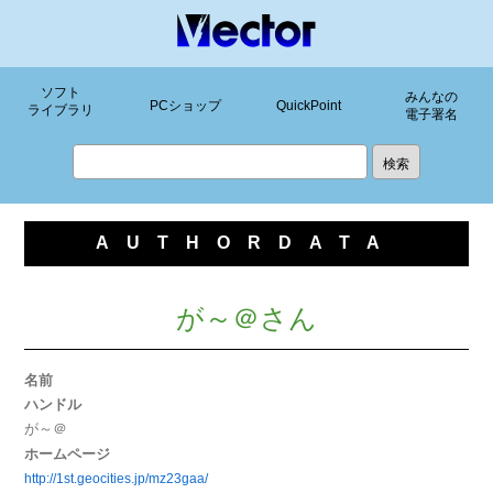
ソフト
みんなの
PCショップ
QuickPoint
ライブラリ
電子署名
AUTHORDATA
が～＠さん
名前
ハンドル
が～＠
ホームページ
http://1st.geocities.jp/mz23gaa/