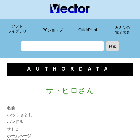
ソフト
みんなの
PCショップ
QuickPoint
ライブラリ
電子署名
AUTHORDATA
サトヒロさん
名前
いわま さとし
ハンドル
サトヒロ
ホームページ