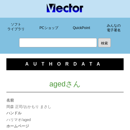
ソフト
みんなの
PCショップ
QuickPoint
ライブラリ
電子署名
AUTHORDATA
agedさん
名前
岡森 正司/おかもり まさし
ハンドル
ハリマオ/aged
ホームページ