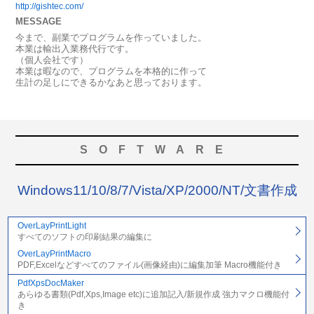
http://gishtec.com/
MESSAGE
今まで、副業でプログラムを作っていました。
本業は輸出入業務代行です。
（個人会社です）
本業は暇なので、プログラムを本格的に作って
生計の足しにできるかなあと思っております。
SOFTWARE
Windows11/10/8/7/Vista/XP/2000/NT/文書作成
OverLayPrintLight
すべてのソフトの印刷結果の編集に
OverLayPrintMacro
PDF,Excelなどすべてのファイル(画像経由)に編集加筆 Macro機能付き
PdfXpsDocMaker
あらゆる書類(Pdf,Xps,Image etc)に追加記入/新規作成 強力マクロ機能付
き