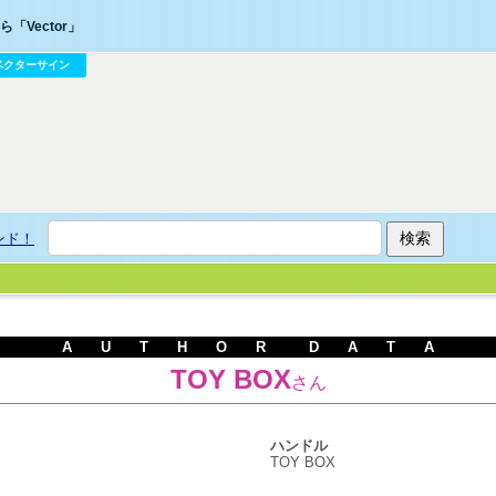
「Vector」
ベクターサイン
ンド！
A U T H O R D A T A
TOY BOX
さん
ハンドル
TOY BOX