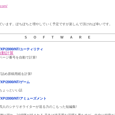
.com/
ています。ぽちぽちと増やしていく予定ですが楽しんで頂ければ幸いです。
S O F T W A R E
sta/XP/2000/NT/ユーティリティ
自動計算
ページ番号を自動で計算!
字詰め原稿用紙を計算!
ta/XP/2000/NT/ゲーム
ちょっといい話
ista/XP/2000/NT/アミューズメント
四人のシナリオライターが送る力のこもった短編集!