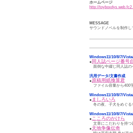
ホームページ
http://toyboxdys.web.fc2
MESSAGE
サウンドノベルを制作し
Windows11/10/8/7/Vi
同人誌ページ番号
●
面倒な中綴じ同人誌の
汎用データ/文書作成
原稿用紙換算君
●
ファイル容量から400
Windows11/10/8/7/Vis
ましろいろ
●
冬の夜、子犬をめぐる
Windows11/10/8/7/V
こころのかけら
●
文章にこだわりを持つ
天地争像伝奇
●