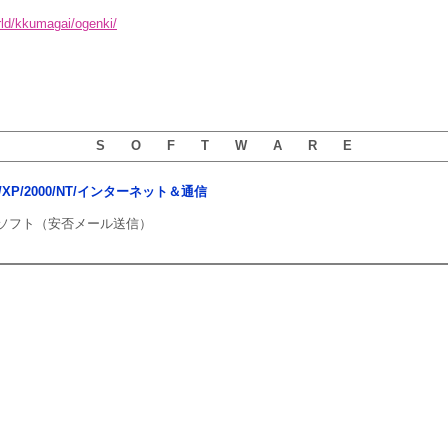
orld/kkumagai/ogenki/
S O F T W A R E
ista/XP/2000/NT/インターネット＆通信
ソフト（安否メール送信）