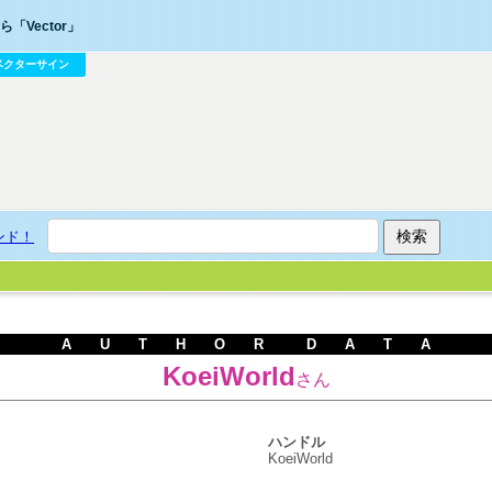
「Vector」
ベクターサイン
ンド！
A U T H O R D A T A
KoeiWorld
さん
ハンドル
KoeiWorld