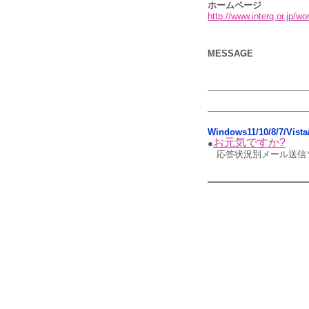
ホームページ
http://www.interq.or.jp/w
MESSAGE
Windows11/10/8/7/V
お元気ですか?
●
応答状況別メール送信