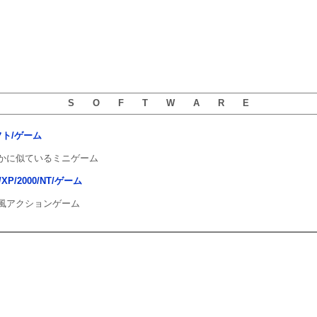
S O F T W A R E
ソフト/ゲーム
かに似ているミニゲーム
ta/XP/2000/NT/ゲーム
風アクションゲーム