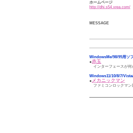
ホームページ
http://dhi.s54.xrea.com/
MESSAGE
WindowsMe/98/95用
赤玉
●
インターフェースが何
Windows11/10/8/7/Vis
メカニックマン
●
ファミコンロックマン