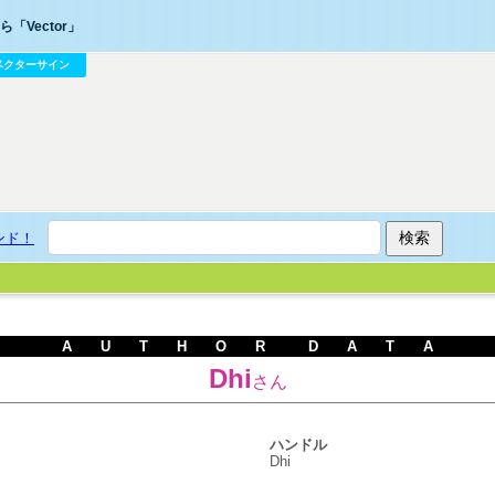
「Vector」
ベクターサイン
ンド！
A U T H O R D A T A
Dhi
さん
ハンドル
Dhi