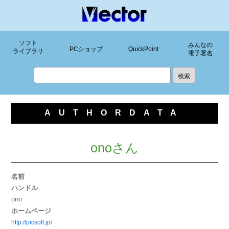
ソフト
みんなの
PCショップ
QuickPoint
ライブラリ
電子署名
AUTHORDATA
onoさん
名前
ハンドル
ono
ホームページ
http://picsoft.jp/