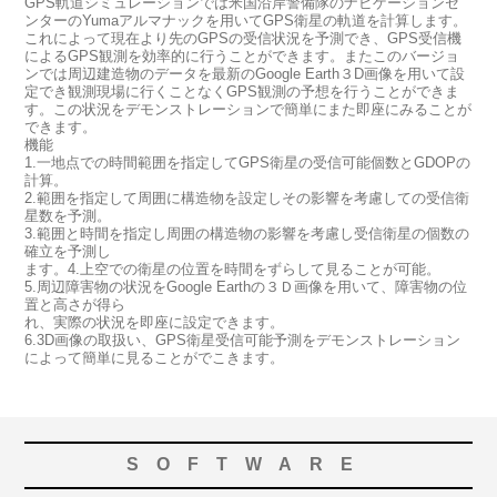
GPS軌道シミュレーションでは米国沿岸警備隊のナビゲーションセ
ンターのYumaアルマナックを用いてGPS衛星の軌道を計算します。
これによって現在より先のGPSの受信状況を予測でき、GPS受信機
によるGPS観測を効率的に行うことができます。またこのバージョ
ンでは周辺建造物のデータを最新のGoogle Earth３D画像を用いて設
定でき観測現場に行くことなくGPS観測の予想を行うことができま
す。この状況をデモンストレーションで簡単にまた即座にみることが
できます。
機能
1.一地点での時間範囲を指定してGPS衛星の受信可能個数とGDOPの
計算。
2.範囲を指定して周囲に構造物を設定しその影響を考慮しての受信衛
星数を予測。
3.範囲と時間を指定し周囲の構造物の影響を考慮し受信衛星の個数の
確立を予測し
ます。4.上空での衛星の位置を時間をずらして見ることが可能。
5.周辺障害物の状況をGoogle Earthの３Ｄ画像を用いて、障害物の位
置と高さが得ら
れ、実際の状況を即座に設定できます。
6.3D画像の取扱い、GPS衛星受信可能予測をデモンストレーション
によって簡単に見ることがでこきます。
SOFTWARE