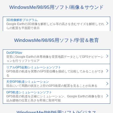
WindowsMe/98/95用ソフト/画像＆サウンド
3D画像解析プログラム
Google Earthの3D画像を解析しビル等の高さを含むサイズを解析しそれ
らの配置を平面図で表示
WindowsMe/98/95用ソフト/学習＆教育
GoGPSNav
背景にGoogle Earthの本尊画像を背景地図データとしてGPSナビゲーシ
ョンを行うソフトウエア
リアルGPS起動シミュレーションソフト
GPS衛星の軌道を実際のGPS受信機を接続して比較してみることができ
る
天空GPS軌道シミュレーション
現在にいて周囲の状況と上空のGPS衛星の配置を見ることが出来る
GPS軌道シミュレーションソフト
GPS衛星の軌道を正確にシミュレーション、Google Earthの画像を取り
込み建物の位置と高さを即座に取得可能
WindowsMe/98/95用ソフト/ビジネス