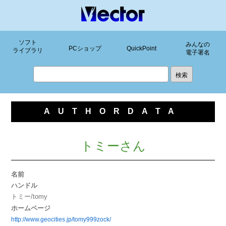
ソフト
みんなの
PCショップ
QuickPoint
ライブラリ
電子署名
AUTHORDATA
トミーさん
名前
ハンドル
トミー/tomy
ホームページ
http://www.geocities.jp/tomy999zock/