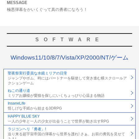
MESSAGE
極悪弾幕をかいくぐって真の勇者になろう！
SOFTWARE
Windows11/10/8/7/Vista/XP/2000/NT/ゲーム
聖夜祭実行委員な水鏡ミリアの日常
ジャンプやボム、時にはパートナーを駆使して突き進む横スクロールア
クションゲーム
ねこの通り道
ミリアお嬢様が愛猫を探しにいくちょっぴり心温まる物語
InsaneLife
怪しげな手紙から始まる3DRPG
HAPPY BLUE SKY
一人の少年と一人の少女が出会うことで世界が動き出すRPG
ラジコンヘリ「勇者」!
迫り来る超宇宙帝国の弾幕から世界を護れ! さぁ、お前の勇気を見せて