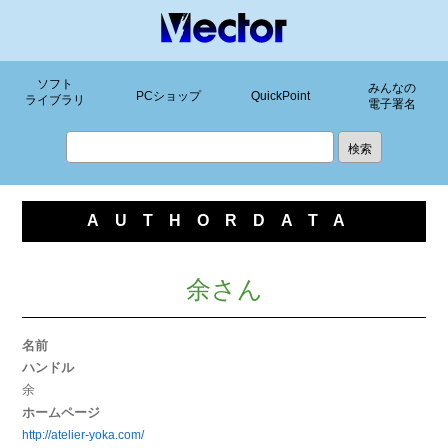
ソフト
みんなの
PCショップ
QuickPoint
ライブラリ
電子署名
AUTHORDATA
余さん
名前
ハンドル
余
ホームページ
http://atelier-yoka.com/