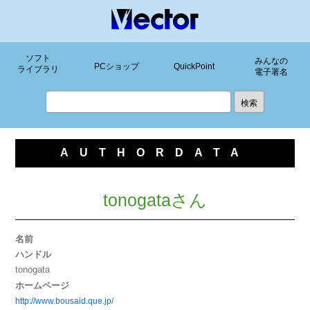
ソフト
みんなの
PCショップ
QuickPoint
ライブラリ
電子署名
AUTHORDATA
tonogataさん
名前
ハンドル
tonogata
ホームページ
http://www.bousaid.que.jp/