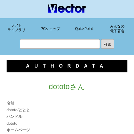
ソフト
みんなの
PCショップ
QuickPoint
ライブラリ
電子署名
AUTHORDATA
dototoさん
名前
dototo/どとと
ハンドル
dototo
ホームページ