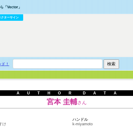
「Vector」
ベクターサイン
ンド！
A U T H O R D A T A
宮本 圭輔
さん
ハンドル
すけ
k-miyamoto