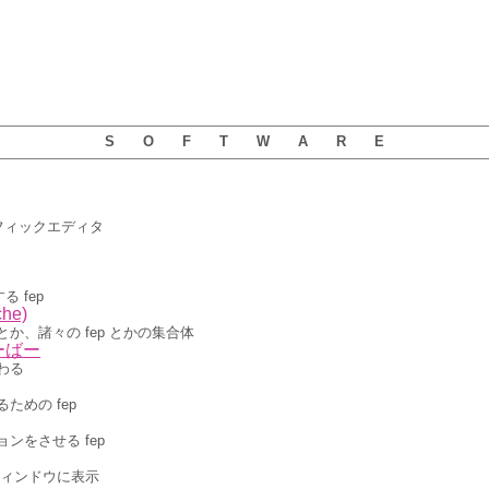
S O F T W A R E
フィックエディタ
 fep
he)
か、諸々の fep とかの集合体
ーばー
わる
ための fep
ンをさせる fep
ウィンドウに表示