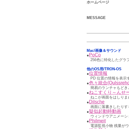
ホームページ
MESSAGE
Mac/画像＆サウンド
PoCo
●
256色に特化したグラ
他のOS用/TRON-OS
位置情報
●
PD 位置の情報を表示する
色々統合(Qulssrehc
●
簡易のランチャもどきと
ねこすくり～んせ
●
ねこが画面をはしりま
Dilsche
●
画面に落書きしたりする
疑似起動時動画
●
ウィンドウアニメーショ
Philmeit
●
電源監視小物 残量が