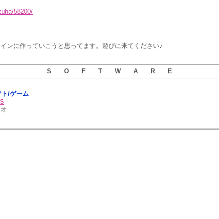
zuha/58200/
リオをメインに作っていこうと思ってます。遊びに来てください♪
S O F T W A R E
ソフト/ゲーム
s
リオ