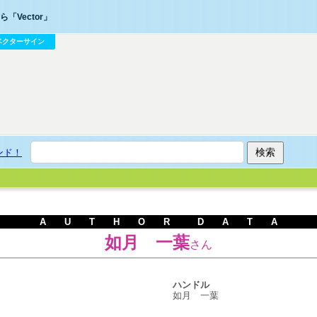
「Vector」
ベクターサイン
ンド！
A U T H O R D A T A
如月 一葉
さん
ハンドル
如月 一葉