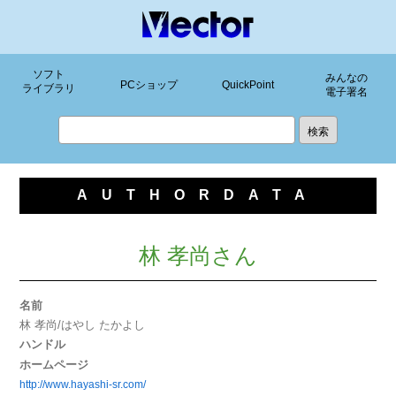
ソフト
みんなの
PCショップ
QuickPoint
ライブラリ
電子署名
AUTHORDATA
林 孝尚さん
名前
林 孝尚/はやし たかよし
ハンドル
ホームページ
http://www.hayashi-sr.com/