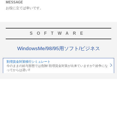
MESSAGE
お役に立てば幸いです。
SOFTWARE
WindowsMe/98/95用ソフト/ビジネス
割増賃金対策移行シミュレート
今のままの給与形態では危険! 割増賃金対策が出来ていますか? 紛争にな
ってからは遅い!!