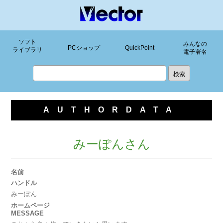
ソフト
みんなの
PCショップ
QuickPoint
ライブラリ
電子署名
AUTHORDATA
みーぽんさん
名前
ハンドル
みーぽん
ホームページ
MESSAGE