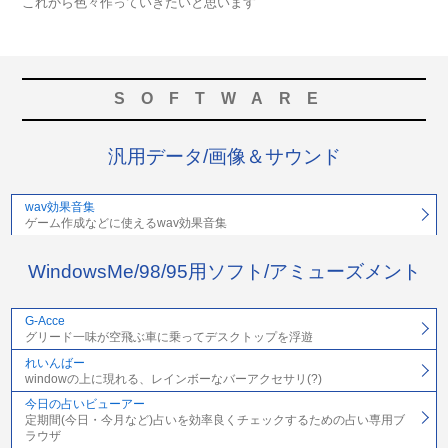
これから色々作っていきたいと思います
SOFTWARE
汎用データ/画像＆サウンド
wav効果音集
ゲーム作成などに使えるwav効果音集
WindowsMe/98/95用ソフト/アミューズメント
G-Acce
グリード一味が空飛ぶ車に乗ってデスクトップを浮遊
れいんばー
windowの上に現れる、レインボーなバーアクセサリ(?)
今日の占いビューアー
定期間(今日・今月など)占いを効率良くチェックするための占い専用ブ
ラウザ