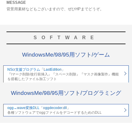
MESSAGE
背景用素材などもございますので、ぜひHPまでどうぞ。
SOFTWARE
WindowsMe/98/95用ソフト/ゲーム
NScr支援プログラム「LastEdition」
『\マーク削除/改行前挿入』『スペース削除』『マスク画像製作』機能
を搭載したファイル加工ソフト
WindowsMe/98/95用ソフト/プログラミング
ogg→wave変換DLL「oggdecoder.dll」
各種ソフトウェアでoggファイルをデコードするためのDLL