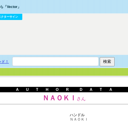
「Vector」
ベクターサイン
ンド！
A U T H O R D A T A
ＮＡＯＫＩ
さん
ハンドル
ＮＡＯＫＩ