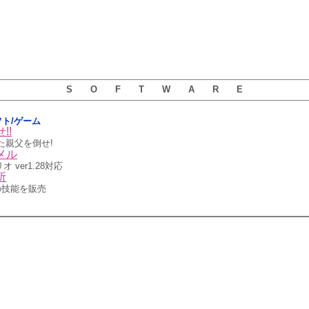
S O F T W A R E
ソフト/ゲーム
!!
た親父を倒せ!
メル
オ ver1.28対応
所
の技能を販売