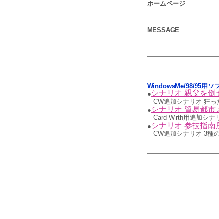
ホームページ
MESSAGE
WindowsMe/98/95用
シナリオ 親父を倒せ
●
CW追加シナリオ 狂っ
シナリオ 貿易都市
●
Card Wirth用追加シナリ
シナリオ 参技指南
●
CW追加シナリオ 3種